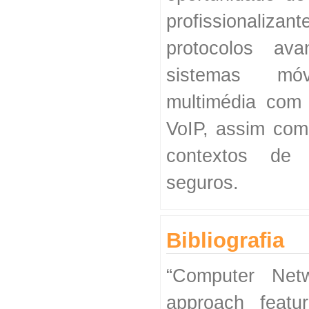
profissionali
protocolos ava
sistemas mó
multimédia com 
VoIP, assim co
contextos de
seguros.
Bibliografia
“Computer Net
approach featur