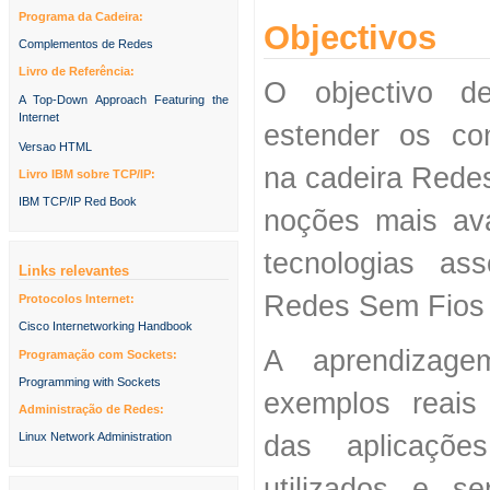
Programa da Cadeira:
Objectivos
Complementos de Redes
Livro de Referência:
O objectivo d
A Top-Down Approach Featuring the
Internet
estender os co
Versao HTML
na cadeira Red
Livro IBM sobre TCP/IP:
IBM TCP/IP Red Book
noções mais av
tecnologias as
Links relevantes
Redes Sem Fios 
Protocolos Internet:
Cisco Internetworking Handbook
A aprendizage
Programação com Sockets:
Programming with Sockets
exemplos reais
Administração de Redes:
das aplicaçõe
Linux Network Administration
utilizados e s