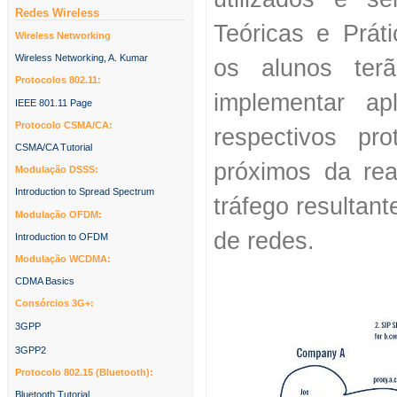
Redes Wireless
Teóricas e Práti
Wireless Networking
Wireless Networking, A. Kumar
os alunos ter
Protocolos 802.11:
implementar ap
IEEE 801.11 Page
Protocolo CSMA/CA:
respectivos pr
CSMA/CA Tutorial
próximos da rea
Modulação DSSS:
Introduction to Spread Spectrum
tráfego resultant
Modulação OFDM:
de redes.
Introduction to OFDM
Modulação WCDMA:
CDMA Basics
Consórcios 3G+:
3GPP
3GPP2
Protocolo 802.15 (Bluetooth):
Bluetooth Tutorial