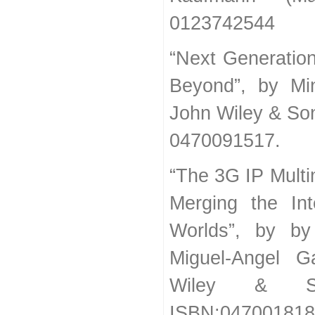
0123742544
“Next Generatio
Beyond”, by Min
John Wiley & So
0470091517.
“The 3G IP Mult
Merging the Int
Worlds”, by by
Miguel-Angel G
Wiley & S
ISBN:047001818