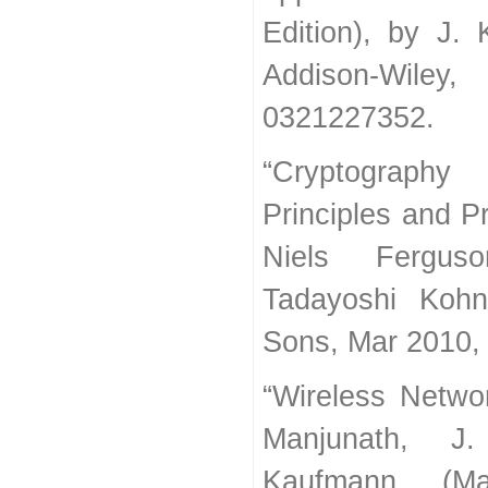
Edition), by J.
Addison-Wile
0321227352.
“Cryptography
Principles and Pr
Niels Fergus
Tadayoshi Koh
Sons, Mar 2010,
“Wireless Netwo
Manjunath, J
Kaufmann (Ma