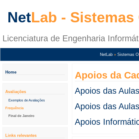
Net
Lab - Sistemas
Licenciatura de Engenharia Informát
NetLab
»
Sistemas O
Home
Apoios da Ca
Apoios das Aulas
Avaliações
Exemplos de Avaliações
Apoios das Aulas
Frequência
Final de Janeiro
Apoios Informáti
Links relevantes