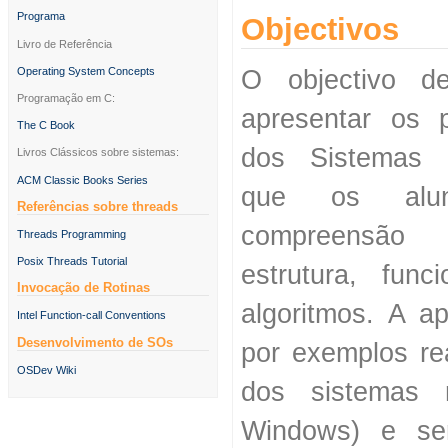
Programa
Objectivos
Livro de Referência
O objectivo d
Operating System Concepts
Programação em C:
apresentar os p
The C Book
dos Sistemas O
Livros Clássicos sobre sistemas:
ACM Classic Books Series
que os alu
Referências sobre threads
compreensão
Threads Programming
Posix Threads Tutorial
estrutura, func
Invocação de Rotinas
algoritmos. A a
Intel Function-call Conventions
Desenvolvimento de SOs
por exemplos re
OSDev Wiki
dos sistemas m
Windows) e se